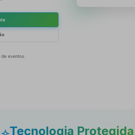
nte
ão
 de eventos.
Tecnologia Protegida