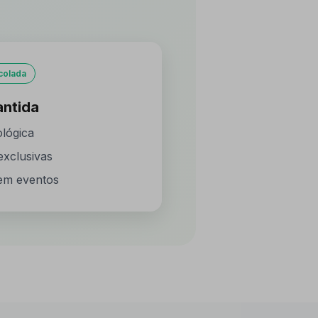
colada
antida
ológica
exclusivas
 em eventos