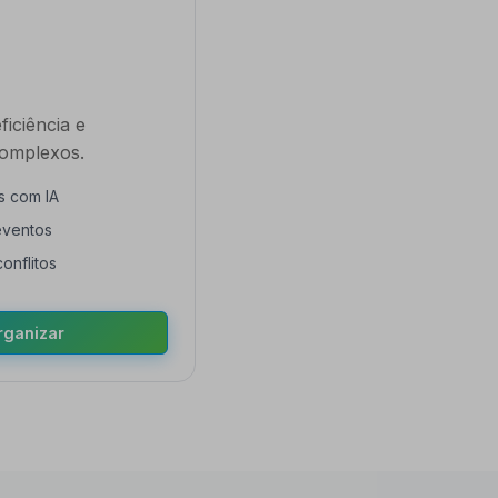
iciência e
complexos.
s com IA
eventos
onflitos
rganizar