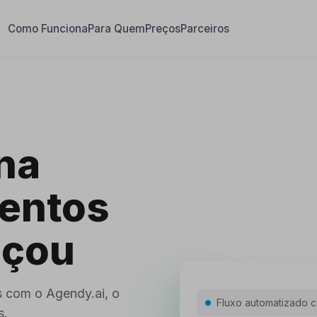
Como Funciona
Para Quem
Preços
Parceiros
na
ventos
çou
s com o Agendy.ai, o
Fluxo automatizado c
s.